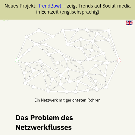
Neues Projekt:
TrendBowl
— zeigt Trends auf Social-media
in Echtzeit (englischsprachig)
18.04.2026
Ein Netzwerk mit gerichteten Rohren
Das Problem des
Netzwerkflusses